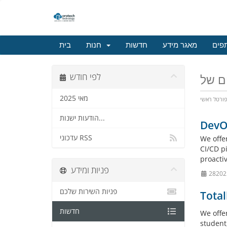
פים
מאגר מידע
חדשות
חנות
בית
לפי חודש
מאי 2025
ורטל ראשי
הודעות ישנות...
DevO
עדכוני RSS
We offe
CI/CD p
proactiv
פניות ומידע
פניות השירות שלכם
Total
חדשות
We offe
student,