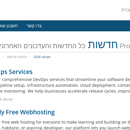
צרו קשר
חשבון שות
חדשות
חרונים של
אוגוסט 2026
הודעות וחדשות
פ
ps Services
r comprehensive DevOps services that streamline your software de
ipeline setup, infrastructure automation, cloud deployment, conta
e monitoring. We help businesses accelerate release cycles, improve 
28חמ מאי 2025
ly Free Webhosting
r free web hosting for everyone to make learning and building on 
 hobbyist, or aspiring developer, our platform lets you launch webs