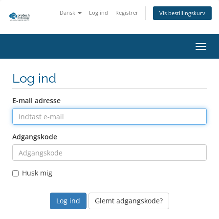
Dansk
Log ind
Registrer
Vis bestillingskurv
Skift
navig
Log ind
E-mail adresse
Adgangskode
Husk mig
Glemt adgangskode?