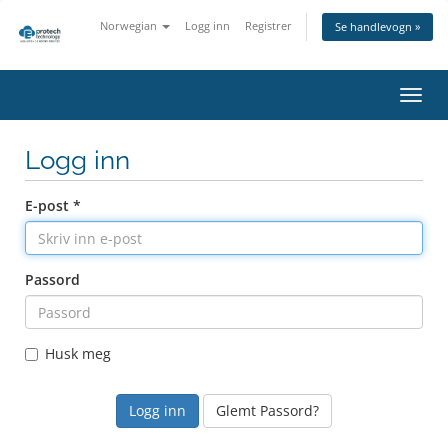
Norwegian
Logg inn
Registrer
Se handlevogn »
Bytt
navig
Logg inn
E-post *
Passord
Husk meg
Glemt Passord?