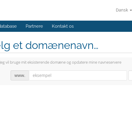
Dansk
database
Partnere
Kontakt os
lg et domænenavn…
Jeg vil bruge mit eksisterende domæne og opdatere mine navneservere
www.