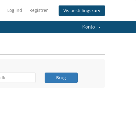
Log ind
Registrer
Vis bestillingskurv
Konto
Brug