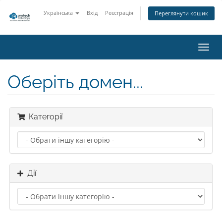
Українська
Вхід
Реєстрація
Переглянути кошик
Пере
наві
Оберіть домен...
Категорії
Дії