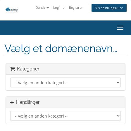
Dansk
Log ind
Registrer
Vis bestillingskurv
Skift
navig
Vælg et domænenavn…
Kategorier
Handlinger