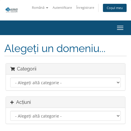
Română
Autentificare
Înregistrare
Coșul meu
Navi
Toggl
Alegeți un domeniu...
Categorii
Acțiuni