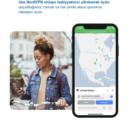
Use NordVPN onlayn fəaliyyətinizi şifrələmək üçün
qoşulduğunuz zaman və hər yerdə əlavə qorunma
təbəqəsi üçün.