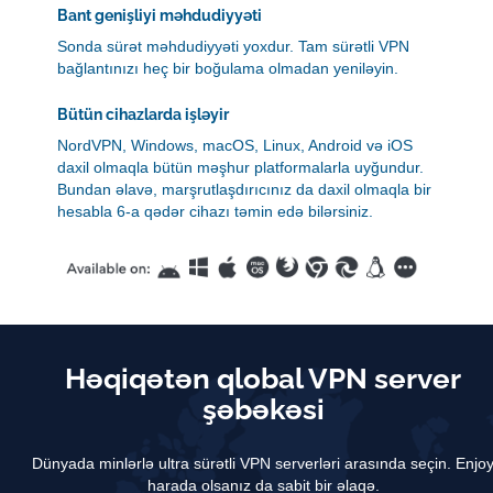
Bant genişliyi məhdudiyyəti
Sonda sürət məhdudiyyəti yoxdur. Tam sürətli VPN
bağlantınızı heç bir boğulama olmadan yeniləyin.
Bütün cihazlarda işləyir
NordVPN, Windows, macOS, Linux, Android və iOS
daxil olmaqla bütün məşhur platformalarla uyğundur.
Bundan əlavə, marşrutlaşdırıcınız da daxil olmaqla bir
hesabla 6-a qədər cihazı təmin edə bilərsiniz.
Həqiqətən qlobal VPN server
şəbəkəsi
Dünyada minlərlə ultra sürətli VPN serverləri arasında seçin.
Enjo
harada olsanız da sabit bir əlaqə.