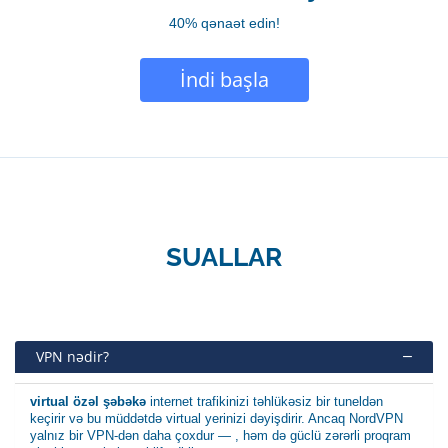
40% qənaət edin!
İndi başla
SUALLAR
VPN nədir?
virtual özəl şəbəkə
internet trafikinizi təhlükəsiz bir tuneldən
keçirir və bu müddətdə virtual yerinizi dəyişdirir. Ancaq NordVPN
yalnız bir VPN-dən daha çoxdur — , həm də güclü zərərli proqram