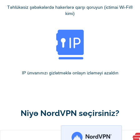
Təhlükəsiz şəbəkələrdə hakerlərə qarşı qoruyun (ictimai Wi-Fi®
kimi)
IP ünvanınızı gizlətməklə onlayn izləməyi azaldın
Niyə NordVPN seçirsiniz?