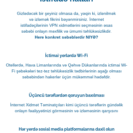
Gizlədəcək bir şeyiniz olmasa da, yəqin ki, izlənilmək
və izləmək fikrini bəyənmirsiniz. İnternet
istifadəçilərinin VPN xidmətlərini seçməsinin əsas
səbəbi onlayn məxfilik və ümumi təhlükəsizlikdir.
Here konkret səbəblərdir NIYƏ?
İctimai yerlərdə Wi-Fi
Otellərdə, Hava Limanlarında və Qəhvə Dükanlarında ictimai Wi-
Fi şəbəkələri tez-tez təhlükəsizlik tədbirlərinin aşağı olması
səbəbindən hakerlər üçün mükəmməl hədəfdir.
Üçüncü tərəflərdən qoruyun baxılması
İnternet Xidmət Təminatçıları kimi üçüncü tərəflərin gündəlik
onlayn fəaliyyətinizi görməsinin və izləməsinin qarşısını
Hər yerdə sosial media platformalarına daxil olun