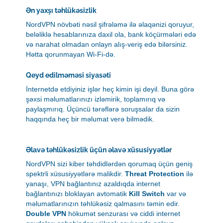
Ən yaxşı təhlükəsizlik
NordVPN növbəti nəsil şifrələmə ilə əlaqənizi qoruyur,
beləliklə hesablarınıza daxil ola, bank köçürmələri edə
və narahat olmadan onlayn alış-veriş edə bilərsiniz.
Hətta qorunmayan Wi-Fi-də.
Qeyd edilməməsi siyasəti
İnternetdə etdiyiniz işlər heç kimin işi deyil. Buna görə
şəxsi məlumatlarınızı izləmirik, toplamırıq və
paylaşmırıq. Üçüncü tərəflərə soruşsalar da sizin
haqqında heç bir məlumat verə bilmədik.
Əlavə təhlükəsizlik üçün əlavə xüsusiyyətlər
NordVPN sizi kiber təhdidlərdən qorumaq üçün geniş
spektrli xüsusiyyətlərə malikdir.
Threat Protection
ilə
yanaşı, VPN bağlantınız azaldıqda internet
bağlantınızı bloklayan avtomatik
Kill Switch
var və
məlumatlarınızın təhlükəsiz qalmasını təmin edir.
Double VPN
hökumət senzurası və ciddi internet