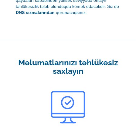
qaydaları səbəbindən yüksək səviyyədə onlayn
təhlükəsizlik tələb olunduqda kömək edəcəkdir. Siz də
DNS sızmalarından
qorunacaqsınız.
Məlumatlarınızı təhlükəsiz
saxlayın