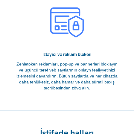
İzləyici və reklam blokeri
Zəhlətökən reklamları, pop-up və bannerləri bloklayın
və üçüncü tərəf veb saytlarının onlayn fəaliyyətinizi
izləməsini dayandırın. Bütün saytlarda və hər cihazda
daha təhlükəsiz, daha hamar və daha sürətli baxış
təcrübəsindən zövq alın.
İstifadə halları