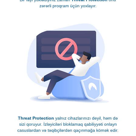
zərərli proqram üçün yoxlayır.
Threat Protection
yalnız cihazlarınızı deyil, həm də
sizi qoruyur. İzləyiciləri bloklamaq qabiliyyəti onlayn
casuslardan və təqibçilərdən qaçınmağa kömək edir.