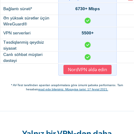
Bağlantı sürəti*
6730+ Mbps
Ən yüksək sürətlər üçün
WireGuard®
VPN serverləri
5500+
Təsdiqlənmiş qeydsiz
siyasət
Canlı söhbət müştəri
dəstəyi
NordVPN əldə edin
* AV-Test tərəfindən aparılan araşdırmalara görə ümumi şəbəkə performansı. Tam
hesabatı
read edə bilərsiniz. Müqayisə tarixi: 17 fevral 2021.
Yalnız bir VPN-dən daha