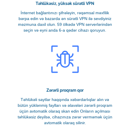
Təhlükəsiz, yüksək sürətli VPN
İnternet bağlantınızı şifrələyin, rəqəmsal məxfilik
bərpa edin və bazarda ən sürətli VPN ilə sevdiyiniz
məzmuna daxil olun. 59 ölkədə VPN serverlərindən
seçin və eyni anda 6-a qədər cihazı qoruyun.
Zərərli proqram qor
Təhlükəli saytlar haqqında xəbərdarlıqlar alın və
bütün yüklənmiş faylları və əlavələri zərərli proqram
üçün avtomatik olaraq skan edin Onların açılması
təhlükəsiz deyilsə, cihazınıza zərər verməmək üçün
avtomatik olaraq silinir.