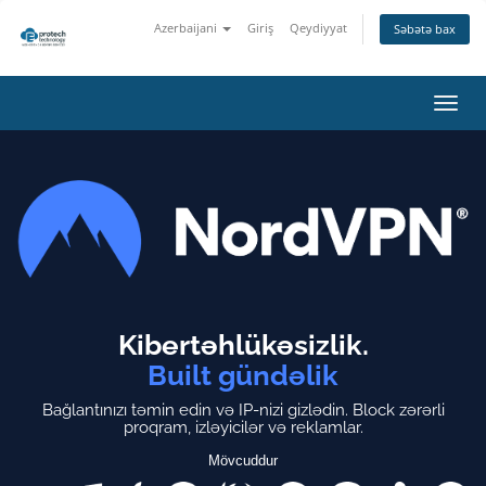
Azerbaijani
Giriş
Qeydiyyat
Səbətə bax
Naviq
keçid
Kibertəhlükəsizlik.
Built gündəlik
Bağlantınızı təmin edin və IP-nizi gizlədin.
Block zərərli
proqram, izləyicilər və reklamlar.
Mövcuddur