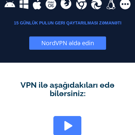
15 GÜNLÜK PULUN GERI QAYTARILMASI ZƏMANƏTI
NordVPN əldə edin
VPN ilə aşağıdakıları edə
bilərsiniz: