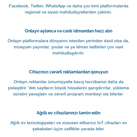
Facebook, Twitter, WhatsApp və daha çox kimi platformalarda
regional və siyasi məhdudiyyətlərdən çəkinin.
Onlayn əyləncə və canlı idmandan həzz alın
Onlayn platformalara dünyanın istənilən yerindən daxil olsa da,
müəyyən yayımlar, şoular və ya idman tədbirləri çox vaxt
məhdudlaşdırılır.
Cihazınızı zərərli reklamlardan qoruyun
Onlayn reklamlar ümumiyyətlə baxış təcrübənizi daha da
pisləşdirir. Veb saytların böyük hissələrini qarışdırırlar, yükləmə
sürətini yavaşlatır və zərərli proqram mənbəyi ola bilərlər.
Ağıllı ev cihazlarınızı təmin edin
Ağıllı ev texnologiyaları və xüsusən etibarsız IoT cihazları ev
şəbəkələri üçün zəifliklər yarada bilər.