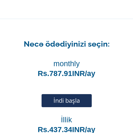
Necə ödədiyinizi seçin:
monthly
Rs.787.91INR/ay
İndi başla
İllik
Rs.437.34INR/ay