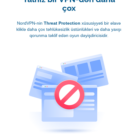
çox
NordVPN-nin
Threat Protection
xüsusiyyəti bir əlavə
kliklə daha çox təhlükəsizlik üstünlükləri və daha yaxşı
qorunma təklif edən oyun dəyişdiricisidir.