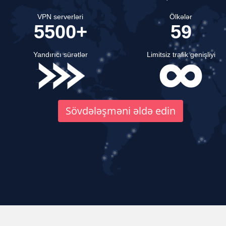
VPN serverləri
Ölkələr
5500+
59
Yandırıcı sürətlər
Limitsiz trafik genişliyi
Sövdələşməni əldə edin