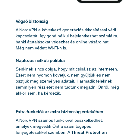
Végső biztonság
A NordVPN a következő generációs titkosítással védi
kapcsolatát, így gond nélkül bejelentkezhet számláira,
banki átutalásokat végezhet és online vásárolhat.
Még nem védett Wi-Fi-n is.
Naplózás nélküli politika
Senkinek sincs dolga, hogy mit csinálsz az interneten.
Ezért nem nyomon követjük, nem gyűjtjük és nem
osztjuk meg személyes adatait. Harmadik feleknek
semmilyen részletet nem tudtunk megadni Önről, még
akkor sem, ha kérdezik.
Extra funkciók az extra biztonság érdekében
A NordVPN számos funkcióval büszkélkedhet,
amelyek megvédik Önt a számítógépes
fenyegetésekkel szemben. A
Threat Protection