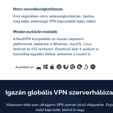
Nincs sávszélességkorlátozás
A mi végünkben nincs sebességkorlátozás. Javítsa
meg teljes sebességű VPN-kapcsolatát fojtás nélkül.
Minden eszközön működik
A NordVPN kompatibilis az összes népszerű
platformmal, beleértve a Windows, macOS, Linux,
Android és iOS rendszert. Ezenkívül akár 6 eszközt is
biztosíthat egyetlen fiókkal, beleértve a routert is.
Igazán globális VPN szerverhálóza
Válasszon több ezer ultragyors VPN szerver közül világszerte.
Enjo
stabil kapcsolat, bárhol is vagy.