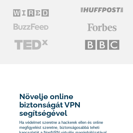
Növelje online
biztonságát VPN
segítségével
Ha védelmet szeretne a hackerek ellen és online
megfigyelést szeretne, biztonságosabbá teheti
kapcsolatát a NordVPN virtuális magánhálózatával