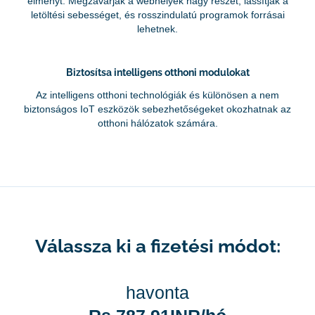
élményt. Megzavarják a webhelyek nagy részét, lassítják a
letöltési sebességet, és rosszindulatú programok forrásai
lehetnek.
Biztosítsa intelligens otthoni modulokat
Az intelligens otthoni technológiák és különösen a nem
biztonságos IoT eszközök sebezhetőségeket okozhatnak az
otthoni hálózatok számára.
Válassza ki a fizetési módot:
havonta