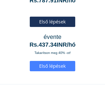
Rs.787.91INR/hó
Első lépések
évente
Rs.437.34INR/hó
Takarítson meg 40% -ot!
Első lépések