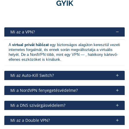
GYIK
Mi az a VPN?
A
virtual privát hálózat
egy biztonságos alagúton keresztül vezeti
internetes forgalmát, és ennek során megváltoztatja a virtuális
helyét. De a NordVPN több, mint egy VPN — , hatékony kártevő-
ellenes eszközöket is kínálunk.
Mi az Auto-Kill Switch?
Mi a NordVPN fenyegetésvédelme?
Mi a DNS szivárgásvédelem?
Mi az a Double VPN?