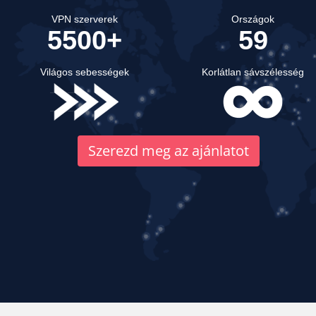
VPN szerverek
Országok
5500+
59
Világos sebességek
Korlátlan sávszélesség
Szerezd meg az ajánlatot