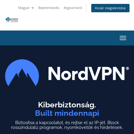
Magyar
Bejelentkezés
Regisztráció
Kosár megtekintése
Váltá
a
navig
Kiberbiztonság.
Built mindennapi
Biztosítsa a kapcsolatot, és rejtse el az IP-jét.
Block
rosszindulatú programok, nyomkövetők és hirdetések.