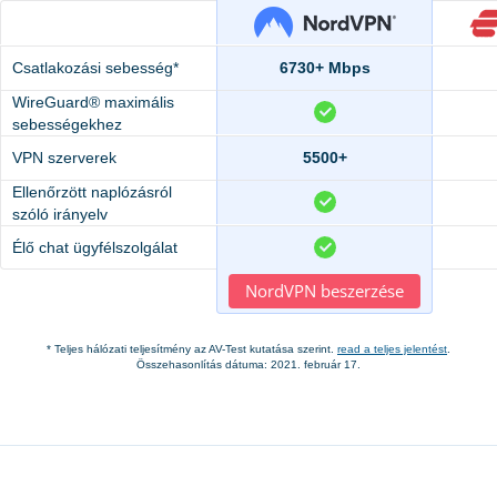
Csatlakozási sebesség*
6730+ Mbps
WireGuard® maximális
sebességekhez
VPN szerverek
5500+
Ellenőrzött naplózásról
szóló irányelv
Élő chat ügyfélszolgálat
NordVPN beszerzése
* Teljes hálózati teljesítmény az AV-Test kutatása szerint.
read a teljes jelentést
.
Összehasonlítás dátuma: 2021. február 17.