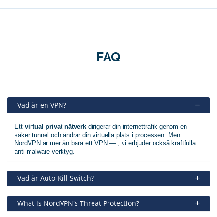
FAQ
Vad är en VPN?
Ett
virtual privat nätverk
dirigerar din internettrafik genom en
säker tunnel och ändrar din virtuella plats i processen. Men
NordVPN är mer än bara ett VPN — , vi erbjuder också kraftfulla
anti-malware verktyg.
Vad är Auto-Kill Switch?
What is NordVPN's Threat Protection?