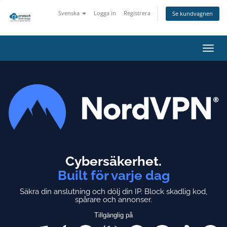
Svenska
Logga in
Registrera
Se kundvagnen
Växla
navig
Cybersäkerhet.
Built för varje dag
Säkra din anslutning och dölj din IP.
Block skadlig kod,
spårare och annonser.
Tillgänglig på