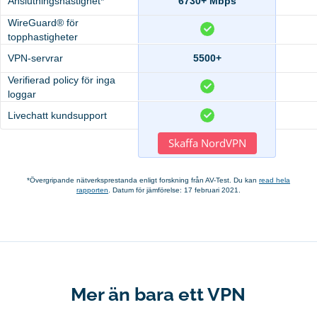
Anslutningshastighet*
6730+ Mbps
WireGuard® för
topphastigheter
VPN-servrar
5500+
Verifierad policy för inga
loggar
Livechatt kundsupport
Skaffa NordVPN
*Övergripande nätverksprestanda enligt forskning från AV-Test. Du kan
read hela
rapporten
. Datum för jämförelse: 17 februari 2021.
Mer än bara ett VPN