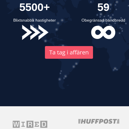
5500+
59
Blixtsnabba hastigheter
Obegränsad bandbredd
Ta tag i affären