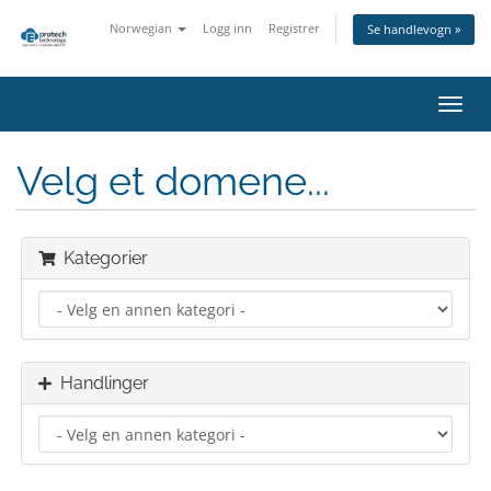
Norwegian
Logg inn
Registrer
Se handlevogn »
Bytt
navig
Velg et domene...
Kategorier
Handlinger