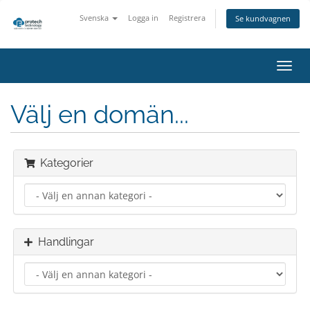
Svenska
Logga in
Registrera
Se kundvagnen
Växla
navig
Välj en domän...
Kategorier
Handlingar