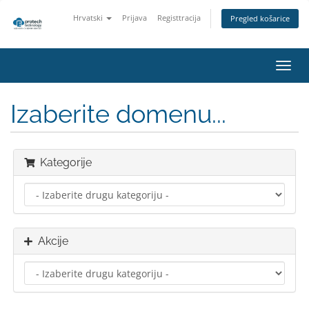
Hrvatski
Prijava
Registtracija
Pregled košarice
Preba
navig
Izaberite domenu...
Kategorije
Akcije