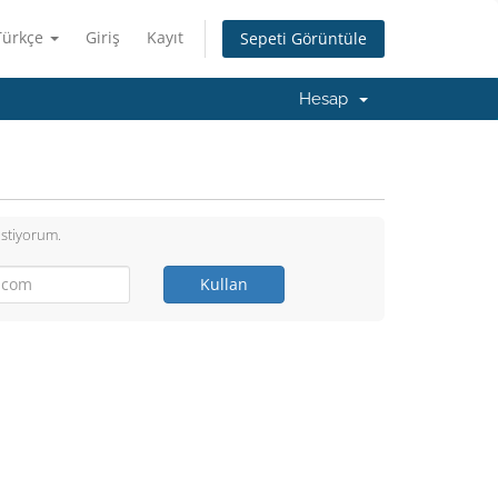
Türkçe
Giriş
Kayıt
Sepeti Görüntüle
Hesap
istiyorum.
Kullan