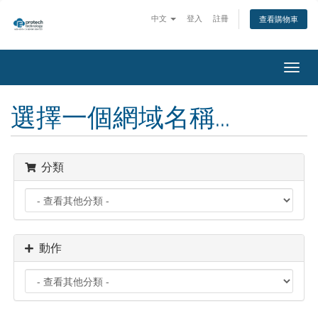
中文
登入
註冊
查看購物車
切
換
導
選擇一個網域名稱...
覽
分類
動作