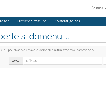
Čeština
řešení
Obchodní zástupci
Kontaktujte nás
erte si doménu ...
Budu používat svou stávající doménu a aktualizovat své nameservery
www.