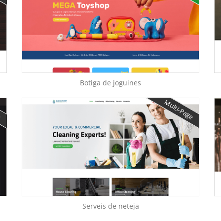
Botiga de joguines
e
Multi-Page
Serveis de neteja