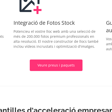
Integració de Fotos Stock
Gu
au
Potencieu el vostre lloc web amb una selecció de
ots
més de 200.000 fotos premium professionals en
Vos
alta resolució. El nostre constructor de llocs també
amb
inclou vídeos incrustats i optimització d'imatges.
aut
Veure preus i paquets
antilles d'acceleració empresar