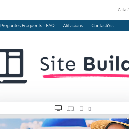
Catal
Preguntes Freqüents - FAQ
Afiliacions
Contacti'ns