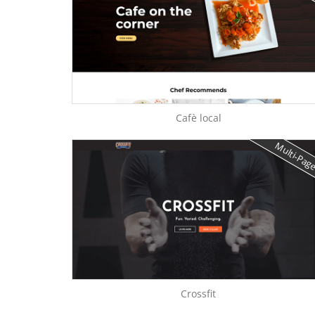
Cafè local
Multi-Pag
Crossfit