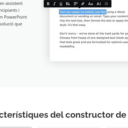
 en assistent
ncipiants i
com PowerPoint
solució que
cterístiques del constructor de 