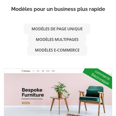
Modèles pour un business plus rapide
MODÈLES DE PAGE UNIQUE
MODÈLES MULTIPAGES
MODÈLES E-COMMERCE
c
o
m
e
r
c
e
le
c
t
r
o
n
iq
u
m
É
e