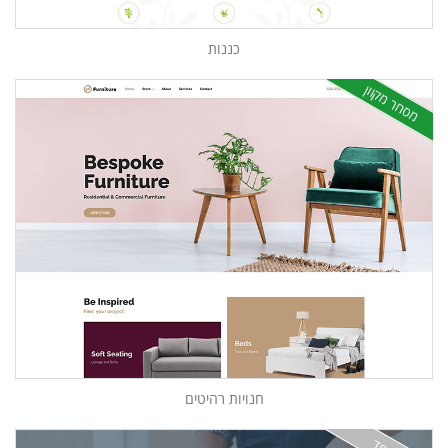
כננות
מסחר מקוון
חנויות רהיטים