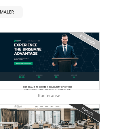
SMALER
Enkeltside
- Konferanse
Flerside