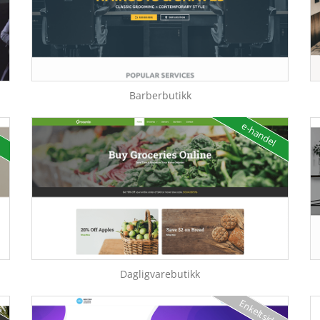
Barberbutikk
e-handel
Dagligvarebutikk
Enkeltside