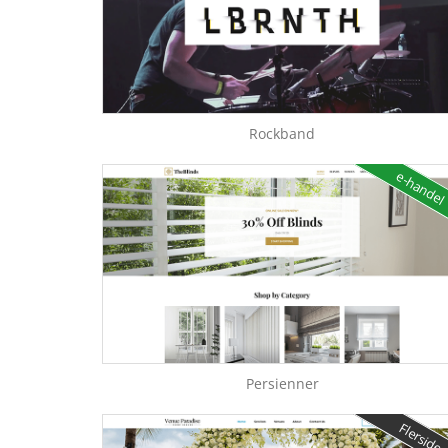
Rockband
e-handel
Persienner
Flerside