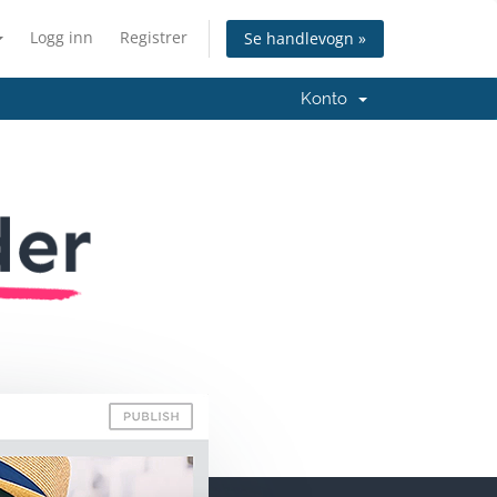
Logg inn
Registrer
Se handlevogn »
Konto