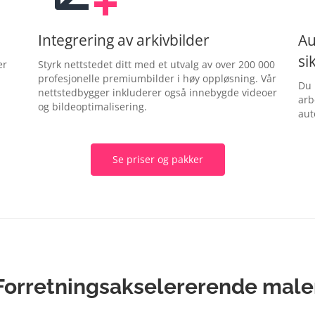
Integrering av arkivbilder
Au
si
er
Styrk nettstedet ditt med et utvalg av over 200 000
profesjonelle premiumbilder i høy oppløsning. Vår
Du 
nettstedbygger inkluderer også innebygde videoer
arb
og bildeoptimalisering.
aut
Se priser og pakker
Forretningsakselererende male