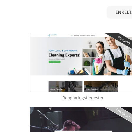
ENKELT
Flerside
Rengjøringstjenester
Enkeltsid