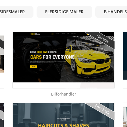
SIDESMALER
FLERSIDIGE MALER
E-HANDEL
Flerside
Bilforhandler
e
Enkeltside