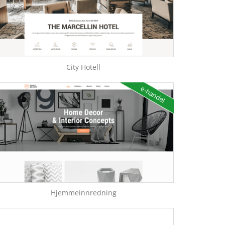
City Hotell
e-handel
Hjemmeinnredning