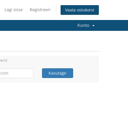
Logi sisse
Registreeri
Vaata ostukorvi
Konto
erid
Kasutage