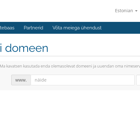
Estonian
tebaas
Partnerid
Võta meiega ühendust
li domeen
Ma kavatsen kasutada enda olemasolevat domeeni ja uuendan oma nimeserv
www.