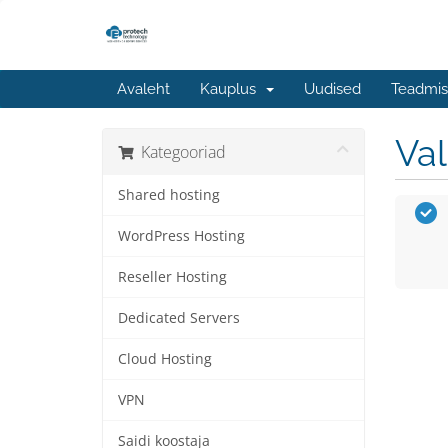
Avaleht
Kauplus
Uudised
Teadmis
Va
Kategooriad
Shared hosting
WordPress Hosting
Reseller Hosting
Dedicated Servers
Cloud Hosting
VPN
Saidi koostaja