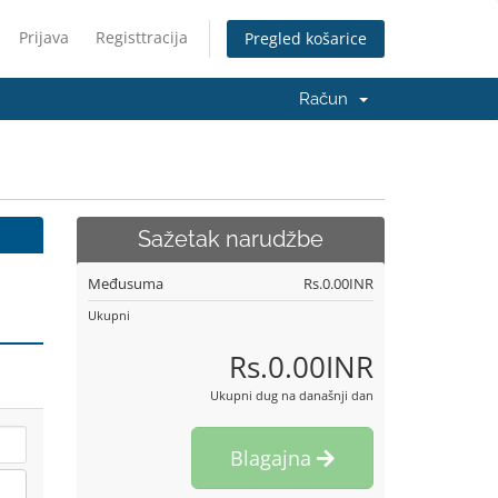
Prijava
Registtracija
Pregled košarice
Račun
Sažetak narudžbe
Međusuma
Rs.0.00INR
Ukupni
Rs.0.00INR
Ukupni dug na današnji dan
Blagajna