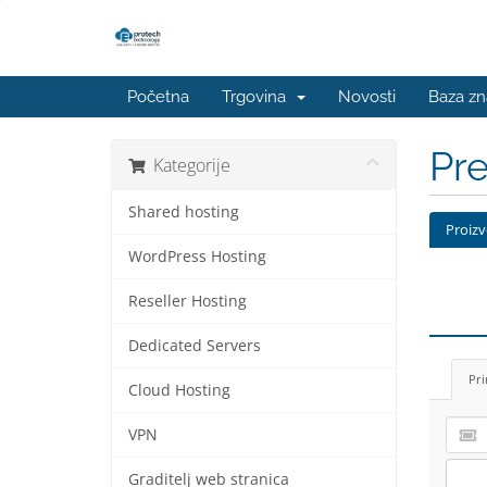
Početna
Trgovina
Novosti
Baza zn
Pre
Kategorije
Shared hosting
Proizv
WordPress Hosting
Reseller Hosting
Dedicated Servers
Pri
Cloud Hosting
VPN
Graditelj web stranica