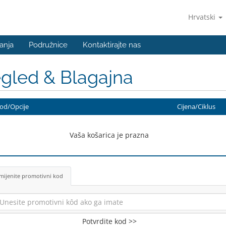
Hrvatski
anja
Podružnice
Kontaktirajte nas
gled & Blagajna
od/Opcije
Cijena/Ciklus
Vaša košarica je prazna
mijenite promotivni kod
Potvrdite kod >>