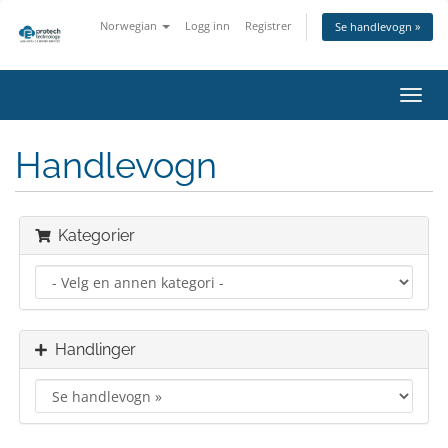
Norwegian
Logg inn
Registrer
Se handlevogn »
Bytt
navig
Handlevogn
Kategorier
Handlinger